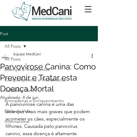
Post
All Posts
Equipe MedCani
All Posts
Parvovirose Canina: Como
Doenças e Tratamentos
Prevenir e Tratar esta
Comportamento e Treinamento
Doença Mortal
Cuidados Gerais
Atualizado:
4 de jun.
Brincadeiras e Enriquecimento
A parvovirose canina é uma das 
Estilo de Vida
doenças virais mais graves que podem 
acometer os cães, especialmente os 
Internacional
filhotes. Causada pelo parvovírus 
canino, essa doença é altamente 