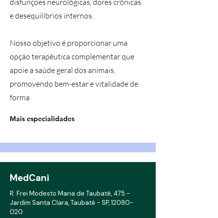
disfunções neurológicas, dores crônicas
e desequilíbrios internos.
Nosso objetivo é proporcionar uma
opção terapêutica complementar que
apoie a saúde geral dos animais,
promovendo bem-estar e vitalidade de
forma
Mais especialidades
MedCani
R. Frei Modesto Maria de Taubaté, 475 -
Jardim Santa Clara, Taubaté - SP,
12080-
020