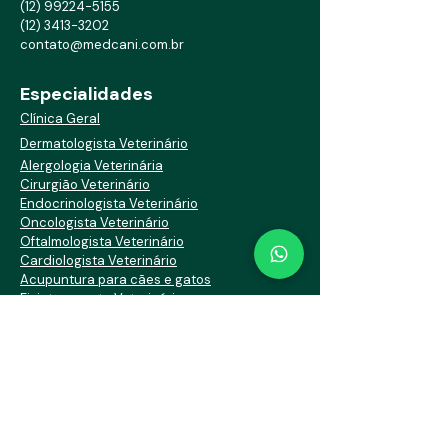
(12) 99224-5155
(12) 3413-3202
contato@medcani.com.br
Especialidades
Clínica Geral
Dermatologista Veterinário
Alergologia Veterinária
Cirurgião Veterinário
Endocrinologista Veterinário
Oncologista Veterinário
Oftalmologista Veterinário
Cardiologista Veterinário
Acupuntura para cães e gatos
Fisioterapeuta Veterinário
Gastroenterologista Veterinário
Anestesiologista Veterinário
Serviços
Vacinação de Cães e Gatos
Castração de Cães e Gatos
Coleta de Exames para Cães e Gatos