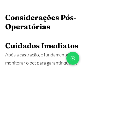
Considerações Pós-
Operatórias
Cuidados Imediatos
Após a castração, é fundamental
monitorar o pet para garantir que ele
se recupere adequadamente. O
veterinário pode prescrever
analgésicos para aliviar o
desconforto e orientar sobre os
cuidados necessários, como evitar
que o animal lamba a área da cirurgia.