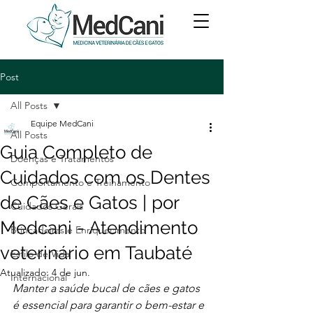
Post
All Posts
Equipe MedCani
All Posts
Guia Completo de
Doenças e Tratamentos
Cuidados com os Dentes
Comportamento e Treinamento
de Cães e Gatos | por
Cuidados Gerais
Medcani - Atendimento
Brincadeiras e Enriquecimento
veterinário em Taubaté
Estilo de Vida
Atualizado:
4 de jun.
Internacional
Manter a saúde bucal de cães e gatos 
é essencial para garantir o bem-estar e 