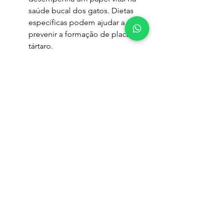
saúde bucal dos gatos. Dietas 
específicas podem ajudar a 
prevenir a formação de placa e 
tártaro.
Ração Seca:
 Promove a limpeza 
dos dentes durante a mastigação.
Alimentos Dentários:
 Existem 
alimentos formulados para a 
saúde dental dos gatos.
Conclusão
Manter a saúde bucal dos seus pets é 
essencial para garantir seu bem-estar e 
prevenir doenças mais graves. A 
escovação regular, alimentação 
adequada, brinquedos dentários e 
cuidados profissionais são 