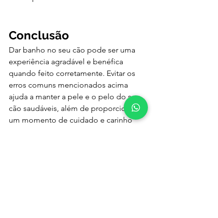
Conclusão
Dar banho no seu cão pode ser uma 
experiência agradável e benéfica 
quando feito corretamente. Evitar os 
erros comuns mencionados acima 
ajuda a manter a pele e o pelo do seu 
cão saudáveis, além de proporcionar 
um momento de cuidado e carinho 
entre você e seu pet. Não se esqueça 
de manter o atendimento veterinário 
em Taubaté em dia, garantindo que 
todas as necessidades de saúde do 
seu cão sejam atendidas.
Contato e Agendamento