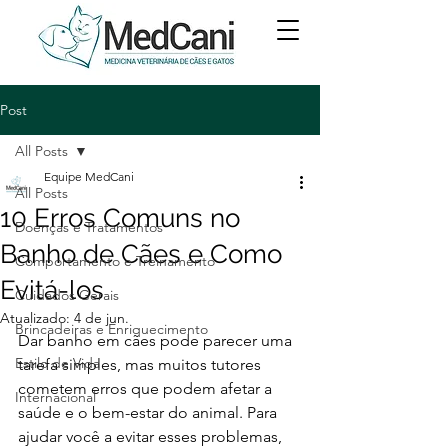
Post
All Posts
Equipe MedCani
All Posts
10 Erros Comuns no
Doenças e Tratamentos
Banho de Cães e Como
Comportamento e Treinamento
Evitá-los
Cuidados Gerais
Atualizado:
4 de jun.
Brincadeiras e Enriquecimento
Dar banho em cães pode parecer uma 
Estilo de Vida
tarefa simples, mas muitos tutores 
cometem erros que podem afetar a 
Internacional
saúde e o bem-estar do animal. Para 
ajudar você a evitar esses problemas, 