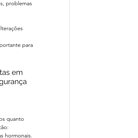
es, problemas 
lterações 
portante para 
stas em 
gurança 
vos quanto 
tão:
as hormonais.