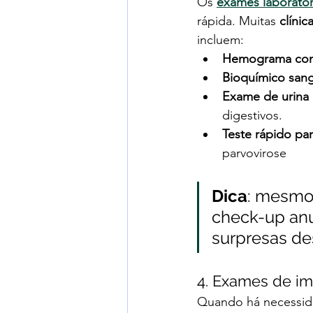
Os 
exames laborator
rápida. Muitas 
clínic
incluem:
Hemograma co
Bioquímico san
Exame de urina 
digestivos.
Teste rápido pa
parvovirose
Dica
: mesmo
check-up anu
surpresas de
4. Exames de i
Quando há necessida