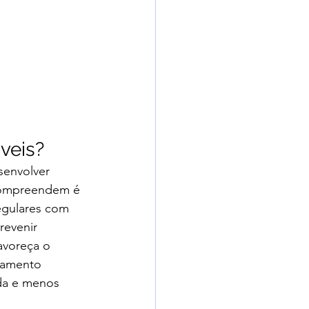
veis?
senvolver 
 compreendem é 
regulares com 
revenir 
avoreça o 
hamento 
ida e menos 