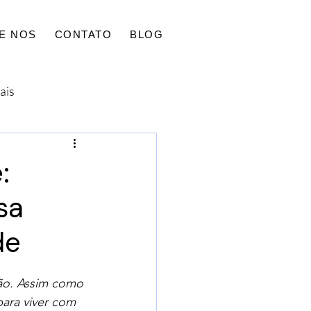
E NOS
CONTATO
BLOG
LIGAR AGORA
(12) 99224-5155
ais
:
sa
de
ão. Assim como 
ra viver com 