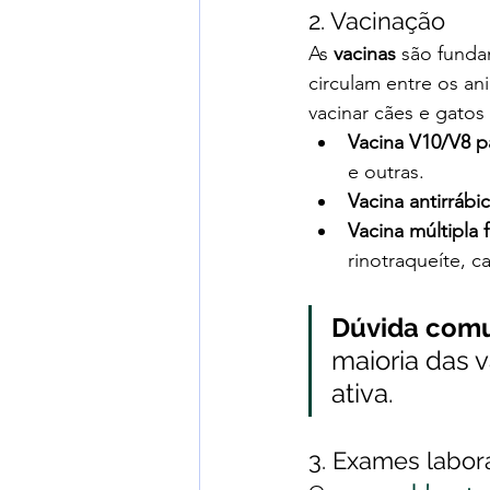
2. Vacinação
As 
vacinas
 são funda
circulam entre os a
vacinar cães e gatos 
Vacina V10/V8 p
e outras.
Vacina antirrábi
Vacina múltipla f
rinotraqueíte, c
Dúvida com
maioria das v
ativa.
3. Exames labora