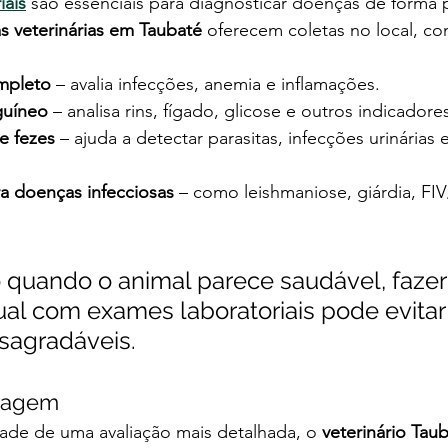
iais
 são essenciais para diagnosticar doenças de forma p
as veterinárias em Taubaté
 oferecem coletas no local, co
mpleto
 – avalia infecções, anemia e inflamações.
guíneo
 – analisa rins, fígado, glicose e outros indicadore
e fezes
 – ajuda a detectar parasitas, infecções urinárias 
ra doenças infecciosas
 – como leishmaniose, giárdia, FI
 quando o animal parece saudável, fazer
al com exames laboratoriais pode evitar
sagradáveis.
magem
de de uma avaliação mais detalhada, o 
veterinário Tau