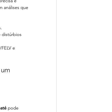
recisa e 
m análises que 
s.
e distúrbios 
V/FELV e 
 um 
 
baté
 pode 