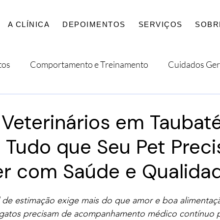
A CLÍNICA
DEPOIMENTOS
SERVIÇOS
SOBR
tos
Comportamento e Treinamento
Cuidados Ger
o
Estilo de Vida
Internacional
 Veterinários em Taubaté
Tudo que Seu Pet Preci
er com Saúde e Qualida
 de estimação exige mais do que amor e boa alimentaç
 gatos precisam de acompanhamento médico contínuo pa