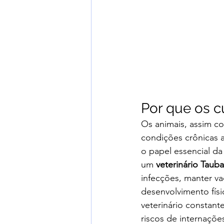
Por que os c
Os animais, assim c
condições crônicas 
o papel essencial da
um 
veterinário Tauba
infecções, manter va
desenvolvimento fís
veterinário constant
riscos de internaçõe