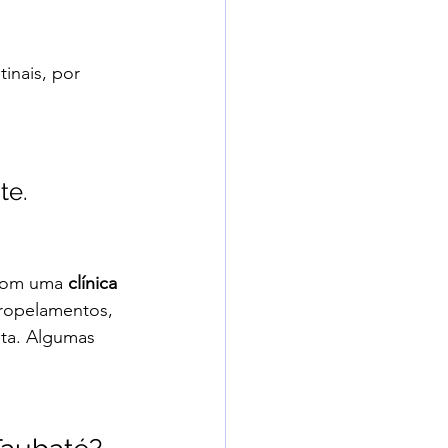
tinais, por 
te.
com uma 
clínica 
tropelamentos, 
ata. Algumas 