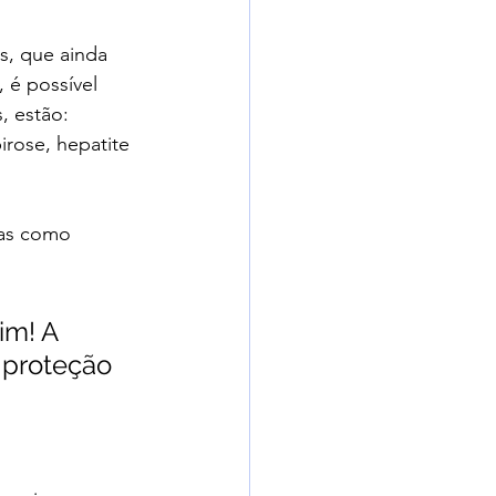
s, que ainda 
, é possível 
, estão:
irose, hepatite 
ças como 
im! A 
 proteção 