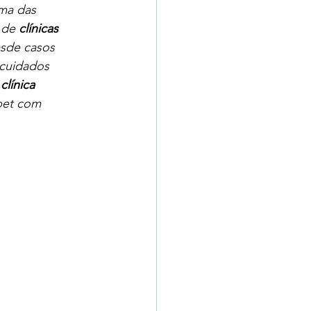
ma das 
 de 
clínicas 
esde casos 
 cuidados 
 
clínica 
pet com 