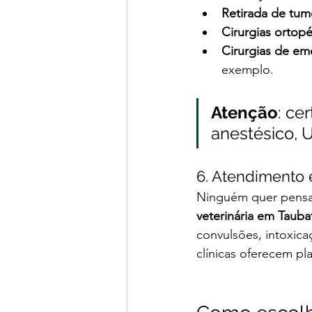
Retirada de tum
Cirurgias ortop
Cirurgias de em
exemplo.
Atenção
: ce
anestésico, U
6. Atendimento 
Ninguém quer pensar
veterinária em Taub
convulsões, intoxic
clínicas oferecem pla