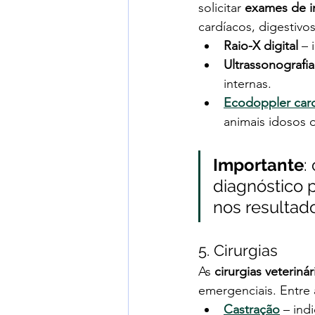
solicitar 
exames de 
cardíacos, digestiv
Raio-X digital
 – 
Ultrassonografia
internas.
Ecodoppler car
animais idosos 
Importante
:
diagnóstico 
nos resultad
5. Cirurgias
As 
cirurgias veterinár
emergenciais. Entre a
Castração
 – in